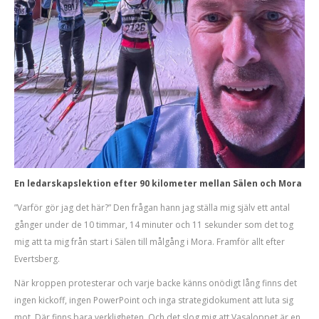
En ledarskapslektion efter 90 kilometer mellan Sälen och Mora
”Varför gör jag det här?” Den frågan hann jag ställa mig själv ett antal
gånger under de 10 timmar, 14 minuter och 11 sekunder som det tog
mig att ta mig från start i Sälen till målgång i Mora. Framför allt efter
Evertsberg.
När kroppen protesterar och varje backe känns onödigt lång finns det
ingen kickoff, ingen PowerPoint och inga strategidokument att luta sig
mot. Där finns bara verkligheten. Och det slog mig att Vasaloppet är en