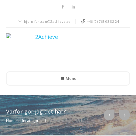
bjorn.forssen@2achieve.se
+46 (0) 763 08 82 24
Menu
Varför gör jag det här?
Home
»
Uncategorized
»
Varför gör jag det här?