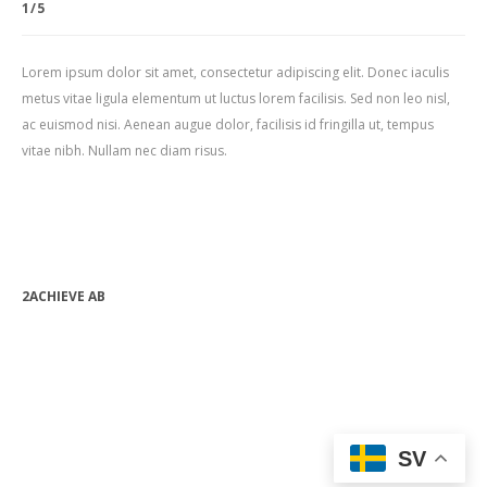
1/5
Lorem ipsum dolor sit amet, consectetur adipiscing elit. Donec iaculis
metus vitae ligula elementum ut luctus lorem facilisis. Sed non leo nisl,
ac euismod nisi. Aenean augue dolor, facilisis id fringilla ut, tempus
vitae nibh. Nullam nec diam risus.
2ACHIEVE AB
bjorn.forssen@2achieve.se
+46 (0) 763 08 82 24
Org.nr: 556990-9632
SV