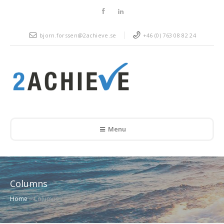
bjorn.forssen@2achieve.se
+46 (0) 763 08 82 24
Menu
Columns
Home
»
Columns