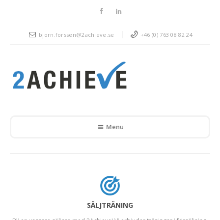
bjorn.forssen@2achieve.se
+46 (0) 763 08 82 24
Menu
SÄLJTRÄNING