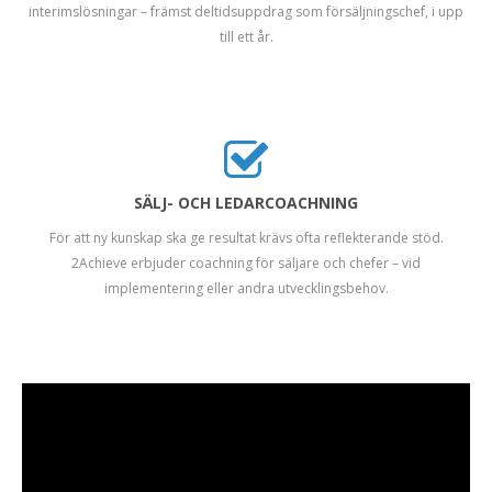
interimslösningar – främst deltidsuppdrag som försäljningschef, i upp
till ett år.
SÄLJ- OCH LEDARCOACHNING
För att ny kunskap ska ge resultat krävs ofta reflekterande stöd.
2Achieve erbjuder coachning för säljare och chefer – vid
implementering eller andra utvecklingsbehov.