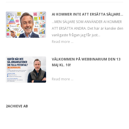
AI KOMMER INTE ATT ERSÄTTA SÄLJARE…
…MEN SÄLJARE SOM ANVÄNDER AI KOMMER
ATT ERSÄTTA ANDRA. Det här är kanske den
vanligaste frågan jag får just...
Read more ...
VÄLKOMMEN PÅ WEBBINARIUM DEN 13
MAJ KL. 10!
‎
Read more ...
2ACHIEVE AB
bjorn.forssen@2achieve.se
+46 (0) 763 08 82 24