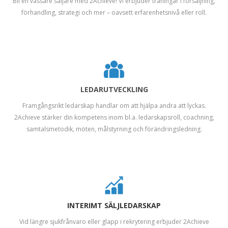
Bli en vassare säljare med 2Achieve! Vi erbjuder träningar i försäljning,
förhandling, strategi och mer – oavsett erfarenhetsnivå eller roll.
LEDARUTVECKLING
Framgångsrikt ledarskap handlar om att hjälpa andra att lyckas.
2Achieve stärker din kompetens inom bl.a. ledarskapsroll, coachning,
samtalsmetodik, möten, målstyrning och förändringsledning.
INTERIMT SÄLJLEDARSKAP
Vid längre sjukfrånvaro eller glapp i rekrytering erbjuder 2Achieve