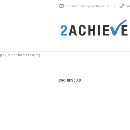
bjorn.forssen@2achieve.se
+46
[rev_slider home1slider]
2ACHIEVE AB
bjorn.forssen@2achieve.se
+46 (0) 763 08 82 24
Org.nr: 556990-9632