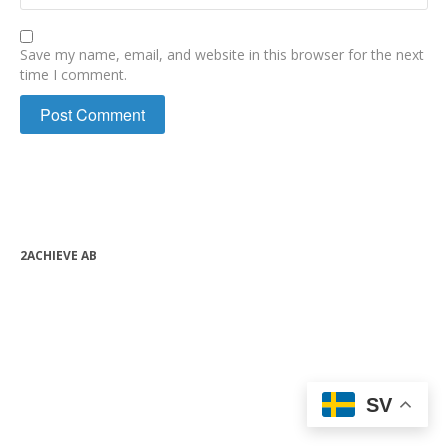
Save my name, email, and website in this browser for the next
time I comment.
2ACHIEVE AB
bjorn.forssen@2achieve.se
+46 (0) 763 08 82 24
Org.nr: 556990-9632
SV