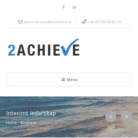
bjorn.forssen@2achieve.se
+46 (0) 763 08 82 24
Menu
Interimt ledarskap
Home
»
Business
»
Interimt ledarskap