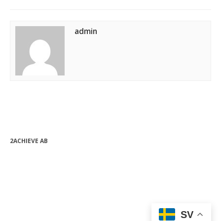
admin
2ACHIEVE AB
bjorn.forssen@2achieve.se
+46 (0) 763 08 82 24
Org.nr: 556990-9632
SV