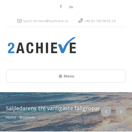
bjorn.forssen@2achieve.se
+46 (0) 763 08 82 24
Menu
Säljledarens tre vanligaste fallgropar
Home
»
Business
»
Säljledarens tre vanligaste fallgropar