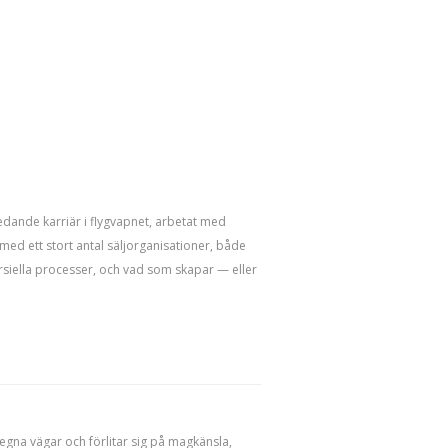
nledande karriär i flygvapnet, arbetat med
 med ett stort antal säljorganisationer, både
mersiella processer, och vad som skapar — eller
 egna vägar och förlitar sig på magkänsla,