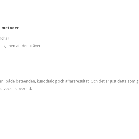
ns metoder
ändra?
jlig, men att den kräver:
kter i både beteenden, kunddialog och affärsresultat. Och det är just detta som
utvecklas över tid.