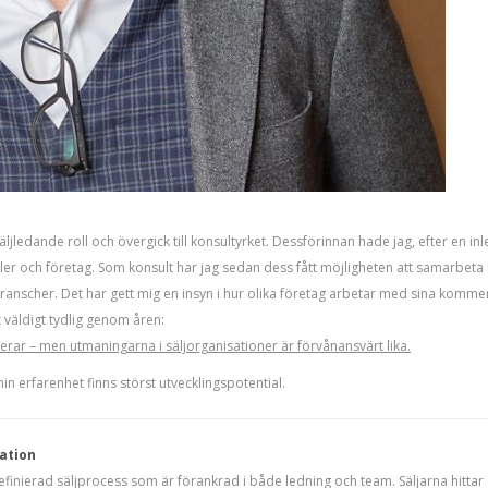
äljledande roll och övergick till konsultyrket. Dessförinnan hade jag, efter en i
oller och företag. Som konsult har jag sedan dess fått möjligheten att samarbeta
da branscher. Det har gett mig en insyn i hur olika företag arbetar med sina kom
t väldigt tydlig genom åren:
erar – men utmaningarna i säljorganisationer är förvånansvärt lika.
n erfarenhet finns störst utvecklingspotential.
iation
efinierad säljprocess som är förankrad i både ledning och team. Säljarna hittar