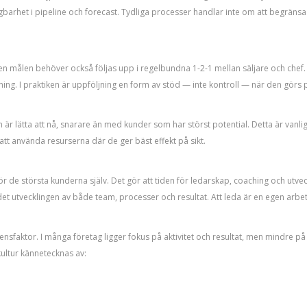
gbarhet i pipeline och forecast. Tydliga processer handlar inte om att begränsa 
men målen behöver också följas upp i regelbundna 1-2-1 mellan säljare och chef. 
ing. I praktiken är uppföljning en form av stöd — inte kontroll — när den görs på
r lätta att nå, snarare än med kunder som har störst potential. Detta är vanlig
att använda resurserna där de ger bäst effekt på sikt.
 de största kunderna själv. Det gör att tiden för ledarskap, coaching och utveckl
det utvecklingen av både team, processer och resultat. Att leda är en egen arbet
ensfaktor. I många företag ligger fokus på aktivitet och resultat, men mindre p
jkultur kännetecknas av: