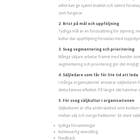
vilket kan ge ojämn kvalitet och sämre förutsä
som fungerar.
2. Brist på mål och uppföljning
Tydliga mål är en förutsättning för styrning, 
kultur där uppföljning förväxlas med toppstyrn
3. Svag segmentering och prioritering
Många säljare arbetar främst med kunder som ä
segmentering och prioritering gör det möjligt 
4. Säljledare som får för lite tid att leda
I många organisationer ansvarar säljledaren för
detta kännas effektivt. På längre sikt hämmar 
5. För svag säljkultur i organisationen
Säljkulturen är ofta underskattad som konkurr
mellan sälj och övriga funktioner. En stark säl
tydliga förväntningar
kontinuerlig utveckling
feedback