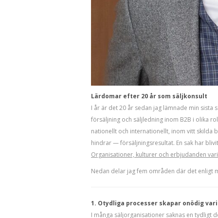
Lärdomar efter 20 år som säljkonsult
I år är det 20 år sedan jag lämnade min sista s
försäljning och säljledning inom B2B i olika r
nationellt och internationellt, inom vitt skil
hindrar — försäljningsresultat. En sak har blivi
Organisationer, kulturer och erbjudanden vari
Nedan delar jag fem områden där det enligt mi
1. Otydliga processer skapar onödig var
I många säljorganisationer saknas en tydligt d