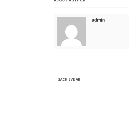
ABOUT AUTHOR
admin
2ACHIEVE AB
bjorn.forssen@2achieve.se
+46 (0) 763 08 82 24
Org.nr: 556990-9632