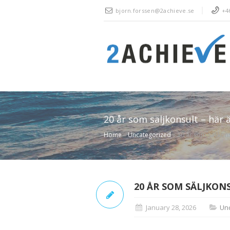
bjorn.forssen@2achieve.se
+46
20 år som säljkonsult – här 
Home
»
Uncategorized
»
20 år som säljkons
20 ÅR SOM SÄLJKON
January 28, 2026
Un